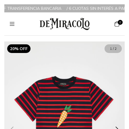
IA BANCARIA
/
6 CUOTAS SIN INTERÉS A PARTIR DE $200.000 / 3
0
20% OFF
1
/
2