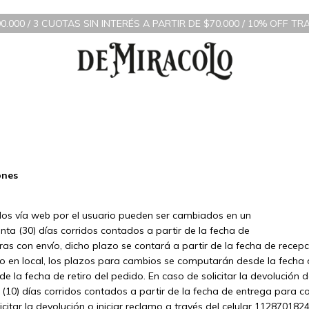
000 / 3 CUOTAS SIN INTERÉS A PARTIR DE $70.000 / 10% OFF TR
ones
idos vía web por el usuario pueden ser cambiados en un
ta (30) días corridos contados a partir de la fecha de
as con envío, dicho plazo se contará a partir de la fecha de recepc
ro en local, los plazos para cambios se computarán desde la fecha
 la fecha de retiro del pedido. En caso de solicitar la devolución de
(10) días corridos contados a partir de la fecha de entrega para c
icitar la devolución o iniciar reclamo a través del celular 1128701