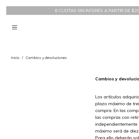
6 CUOTAS SIN INTERÉS A PARTIR DE $200.
Inicio
/
Cambios y devoluciones
Cambios y devoluci
Los artículos adquir
plazo máximo de trein
compra. En las compr
las compras con reti
independientemente de
máximo será de diez 
Para ello deberán sol