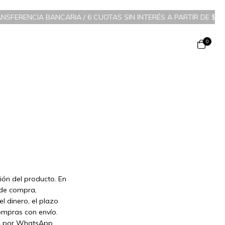
ANSFERENCIA BANCARIA
/
6 CUOTAS SIN INTERÉS A PARTIR DE $200.
0
ión del producto. En
 de compra,
l dinero, el plazo
ompras con envío.
824 por WhatsApp.