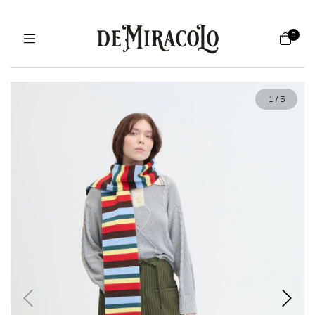
0
1
/
5