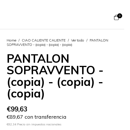
0
Home
/
CIAO CALIENTE CALIENTE
/
Ver todo
/
PANTALON
SOPRAVVENTO - (copia) - (copia) - (copia)
PANTALON
SOPRAVVENTO -
(copia) - (copia) -
(copia)
€99,63
€89,67 con transferencia
€82,34 Precio sin impuestos nacionales