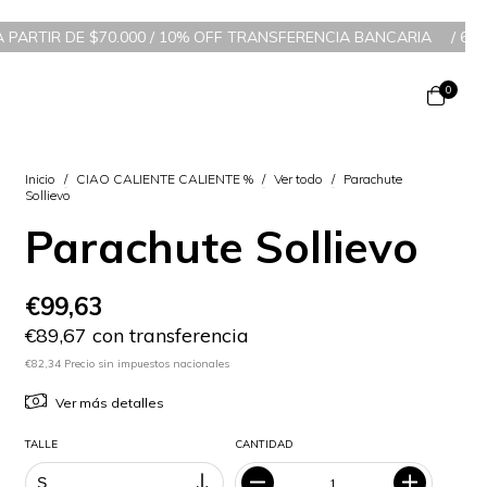
$70.000 / 10% OFF TRANSFERENCIA BANCARIA
/
6 CUOTAS SIN INT
0
Inicio
/
CIAO CALIENTE CALIENTE %
/
Ver todo
/
Parachute
Sollievo
Parachute Sollievo
€99,63
€89,67 con transferencia
€82,34 Precio sin impuestos nacionales
Ver más detalles
TALLE
CANTIDAD