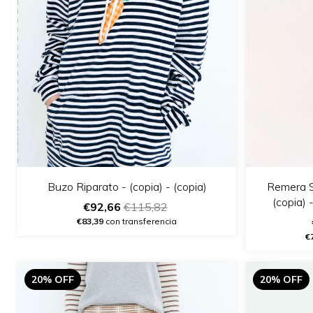
Buzo Riparato - (copia) - (copia)
Remera St
(copia) -
€92,66
€115,82
€83,39
con transferencia
€
20% OFF
20% OFF