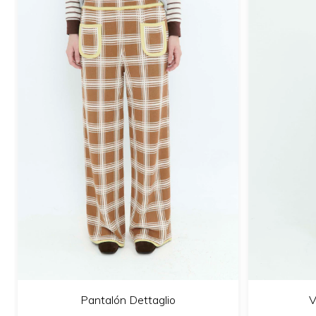
Pantalón Dettaglio
V