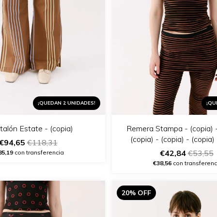
¡QUEDAN 2 UNIDADES!
¡QU
alón Estate - (copia)
Remera Stampa - (copia) -
(copia) - (copia) - (copia)
€94,65
€118,31
€42,84
€53,55
85,19
con transferencia
€38,56
con transferenc
20% OFF