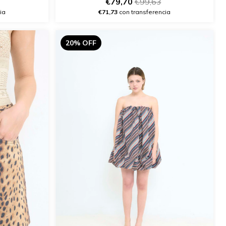
€79,70
€99,63
ia
€71,73
con transferencia
20% OFF