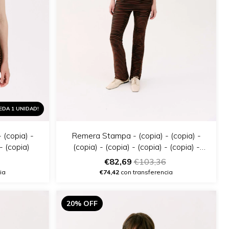
EDA 1 UNIDAD!
 (copia) -
Remera Stampa - (copia) - (copia) -
 - (copia)
(copia) - (copia) - (copia) - (copia) -
(copia)
€82,69
€103,36
ia
€74,42
con transferencia
20% OFF