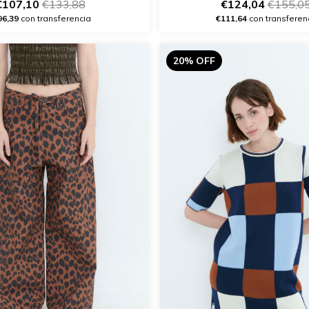
€107,10
€133,88
€124,04
€155,0
96,39
con transferencia
€111,64
con transferen
20% OFF