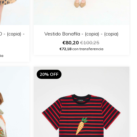
 (copia) -
Vestido Bonafila - (copia) - (copia)
€80,20
€100,25
€72,18
con transferencia
ia
20% OFF