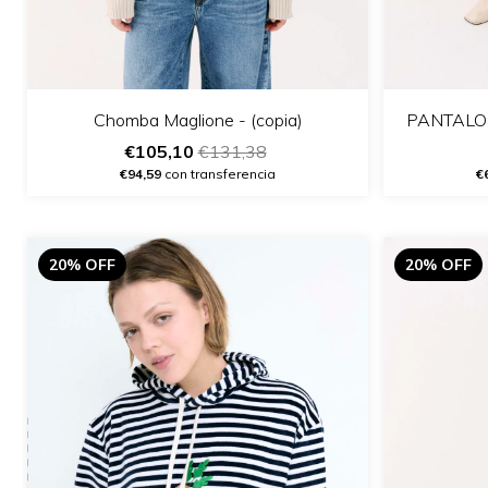
Chomba Maglione - (copia)
PANTALON
€105,10
€131,38
€94,59
con transferencia
€
20% OFF
20% OFF