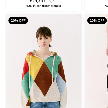
€29,38
€36,73
€26,44
con transferencia
€
20% OFF
20% OFF