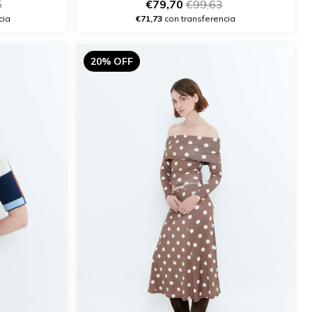
5
€79,70
€99,63
cia
€71,73
con transferencia
20% OFF