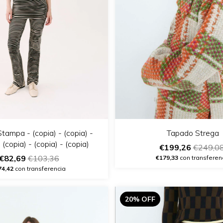
ampa - (copia) - (copia) -
Tapado Strega
 (copia) - (copia) - (copia)
€199,26
€249,0
€82,69
€103,36
€179,33
con transferen
74,42
con transferencia
20% OFF