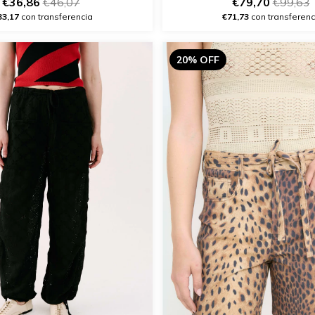
€79,70
€99,63
€36,86
€46,07
€71,73
con transferenc
33,17
con transferencia
20% OFF