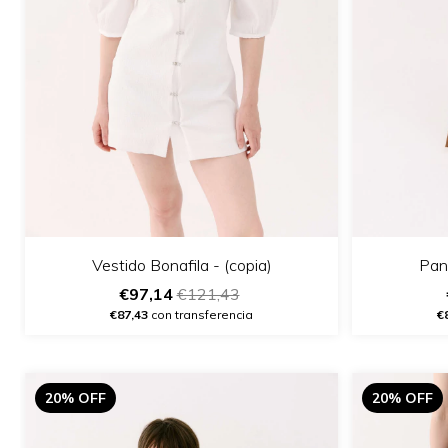
Vestido Bonafila - (copia)
Pant
€97,14
€121,43
€87,43
con transferencia
€
20% OFF
20% OFF