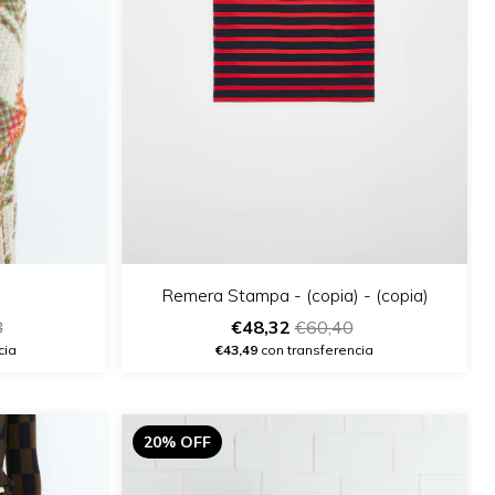
Remera Stampa - (copia) - (copia)
€48,32
€60,40
8
€43,49
con transferencia
cia
20% OFF