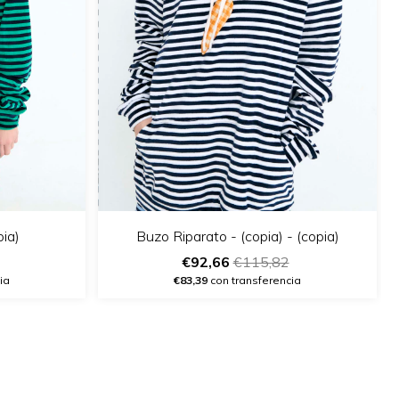
pia)
Buzo Riparato - (copia) - (copia)
€92,66
€115,82
ia
€83,39
con transferencia