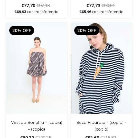
- (copia) - (copia)
€77,70
€97,13
€72,73
€90,91
€69,93
con transferencia
€65,46
con transferencia
20% OFF
20% OFF
Vestido Bonafila - (copia)
Buzo Riparato - (copia) -
- (copia)
(copia)
€80,20
€100,25
€92,66
€115,82