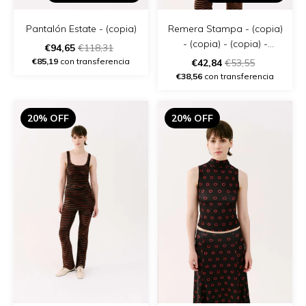
Pantalón Estate - (copia)
Remera Stampa - (copia)
- (copia) - (copia) -
€94,65
€118,31
(copia) - (copia) - (copia)
€85,19
con transferencia
€42,84
€53,55
€38,56
con transferencia
20% OFF
20% OFF