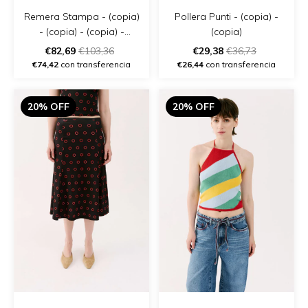
Remera Stampa - (copia)
Pollera Punti - (copia) -
- (copia) - (copia) -
(copia)
(copia) - (copia) - (copia)
€82,69
€103,36
€29,38
€36,73
- (copia)
€74,42
con transferencia
€26,44
con transferencia
20% OFF
20% OFF