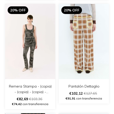
20% OFF
20% OFF
Remera Stampa - (copia)
Pantalón Dettaglio
- (copia) - (copia) -
€102,12
€127,65
(copia) - (copia) - (copia)
€91,91
con transferencia
€82,69
€103,36
€74,42
con transferencia