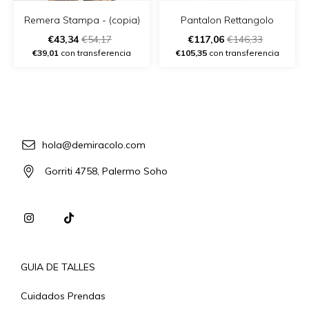
Remera Stampa - (copia)
Pantalon Rettangolo
€43,34
€54,17
€117,06
€146,33
€39,01
con transferencia
€105,35
con transferencia
hola@demiracolo.com
Gorriti 4758, Palermo Soho
GUIA DE TALLES
Cuidados Prendas