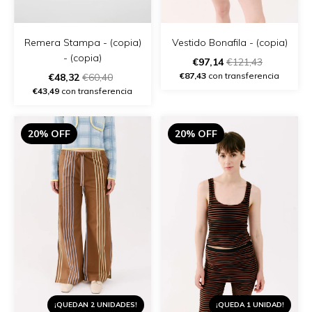
Vestido Bonafila - (copia)
Remera Stampa - (copia)
- (copia)
€97,14
€121,43
€87,43
con transferencia
€48,32
€60,40
€43,49
con transferencia
20% OFF
20% OFF
¡QUEDAN 2 UNIDADES!
¡QUEDA 1 UNIDAD!