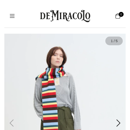
0
1
/
5