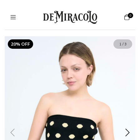
0
20% OFF
1
/
3