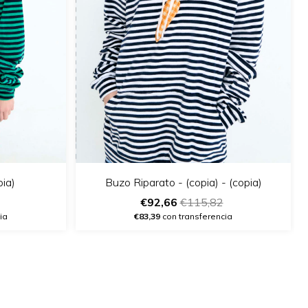
pia)
Buzo Riparato - (copia) - (copia)
€92,66
€115,82
ia
€83,39
con transferencia