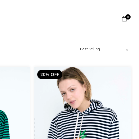
0
20% OFF