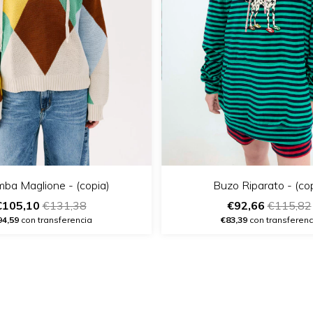
ba Maglione - (copia)
Buzo Riparato - (co
€105,10
€131,38
€92,66
€115,82
94,59
con transferencia
€83,39
con transferenc