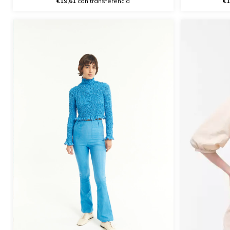
€19,61
con transferencia
€1