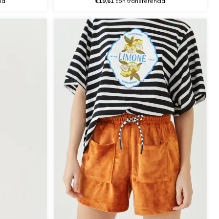
ia
€19,61
con transferencia