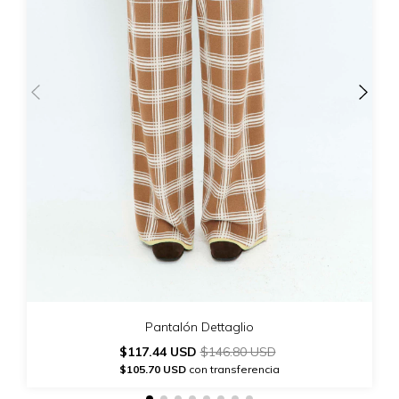
Pantalón Dettaglio
$117.44 USD
$146.80 USD
$105.70 USD
con transferencia