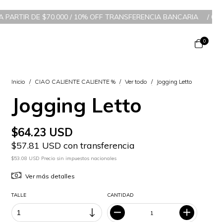
DE $70.000 / 10% OFF TRANSFERENCIA BANCARIA
/
6 CUOTAS SIN 
0
Inicio
/
CIAO CALIENTE CALIENTE %
/
Ver todo
/
Jogging Letto
Jogging Letto
$64.23 USD
$57.81 USD con transferencia
$53.08 USD Precio sin impuestos nacionales
Ver más detalles
TALLE
CANTIDAD