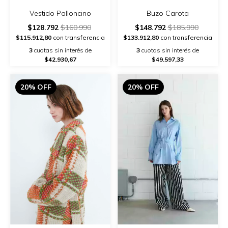
Vestido Palloncino
Buzo Carota
$128.792
$160.990
$148.792
$185.990
$115.912,80
con transferencia
$133.912,80
con transferencia
3
cuotas sin interés de
3
cuotas sin interés de
$42.930,67
$49.597,33
20% OFF
20% OFF