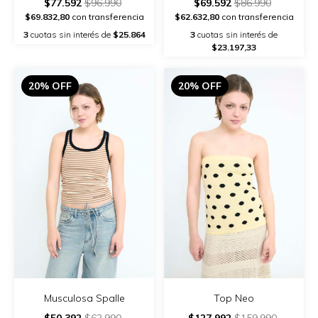
$77.592
$96.990
$69.592
$86.990
$69.832,80
con transferencia
$62.632,80
con transferencia
3
cuotas sin interés de
$25.864
3
cuotas sin interés de
$23.197,33
20% OFF
20% OFF
Musculosa Spalle
Top Neo
$50.392
$62.990
$127.992
$159.990