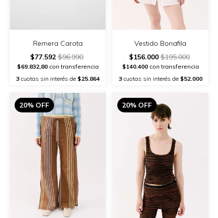
Vestido Bonafila
Remera Carota
$156.000
$195.000
$77.592
$96.990
$140.400
con transferencia
$69.832,80
con transferencia
3
cuotas sin interés de
$52.000
3
cuotas sin interés de
$25.864
20% OFF
20% OFF