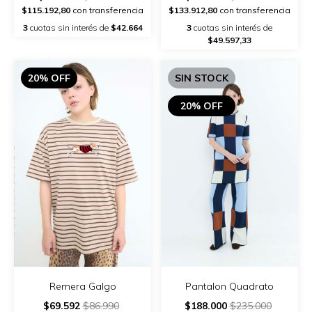
$115.192,80
con transferencia
$133.912,80
con transferencia
3
cuotas sin interés de
$42.664
3
cuotas sin interés de
$49.597,33
20% OFF
SIN STOCK
20% OFF
Remera Galgo
Pantalon Quadrato
$69.592
$86.990
$188.000
$235.000