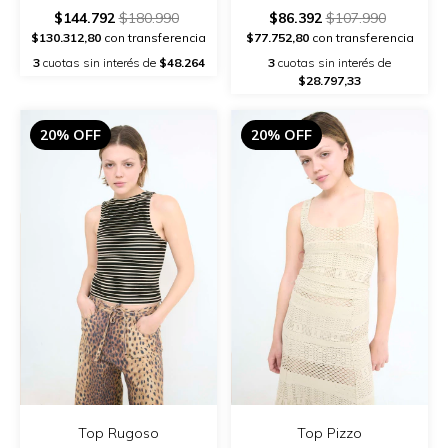
$144.792
$180.990
$86.392
$107.990
$130.312,80
con transferencia
$77.752,80
con transferencia
3
cuotas sin interés de
$48.264
3
cuotas sin interés de
$28.797,33
20% OFF
20% OFF
Top Rugoso
Top Pizzo