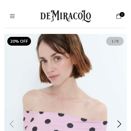
0
20% OFF
1
/
5