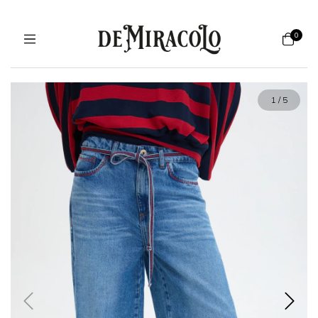
0
1
/
5