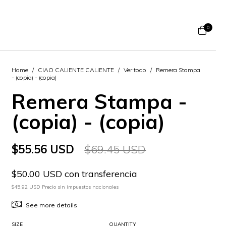
0
Home
/
CIAO CALIENTE CALIENTE
/
Ver todo
/
Remera Stampa
- (copia) - (copia)
Remera Stampa -
(copia) - (copia)
$55.56 USD
$69.45 USD
$50.00 USD con transferencia
$45.92 USD Precio sin impuestos nacionales
See more details
SIZE
QUANTITY