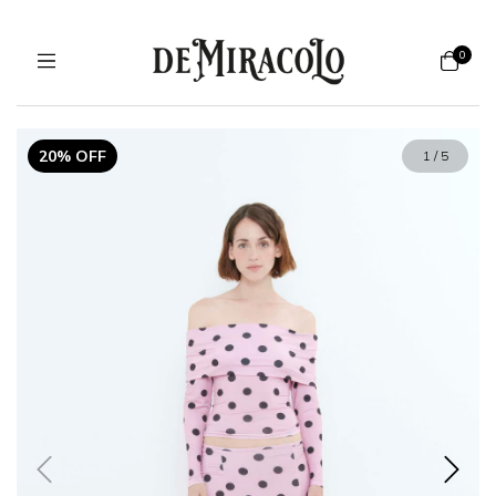
0
20% OFF
1
/
5