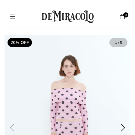
0
20% OFF
1
/
5