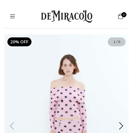
0
20% OFF
1
/
5