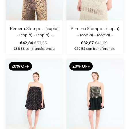
Remera Stampa - (copia)
Remera Stampa - (copia)
- (copia) - (copia) -
- (copia) - (copia) -
(copia) - (copia)
(copia) - (copia) - (copia)
€42,84
€53,55
€32,87
€41,09
€38,56
con transferencia
€29,58
con transferencia
20% OFF
20% OFF