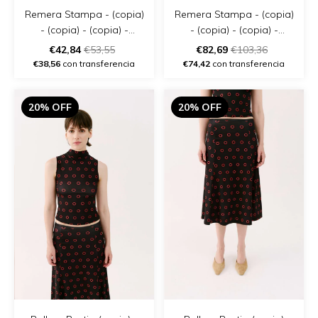
Remera Stampa - (copia)
Remera Stampa - (copia)
- (copia) - (copia) -
- (copia) - (copia) -
(copia) - (copia) - (copia)
(copia) - (copia) - (copia)
€42,84
€53,55
€82,69
€103,36
- (copia)
€38,56
con transferencia
€74,42
con transferencia
20% OFF
20% OFF