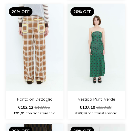
20% OFF
20% OFF
Pantalón Dettaglio
Vestido Punti Verde
€102,12
€127,65
€107,10
€133,88
€91,91
con transferencia
€96,39
con transferencia
20% OFF
20% OFF