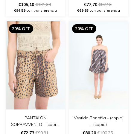
€105,10
€131,38
€77,70
€97,13
€94,59
con transferencia
€69,93
con transferencia
20% OFF
20% OFF
PANTALON
Vestido Bonafila - (copia)
SOPRAVVENTO - (copia)
- (copia)
- (copia) - (copia)
€72,73
€90,91
€80,20
€100,25