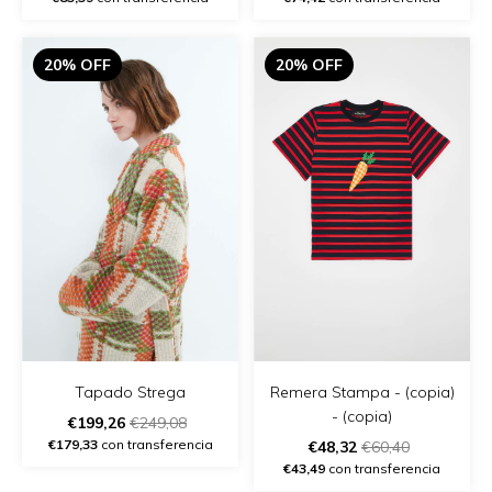
20% OFF
20% OFF
Remera Stampa - (copia)
Tapado Strega
- (copia)
€199,26
€249,08
€179,33
con transferencia
€48,32
€60,40
€43,49
con transferencia