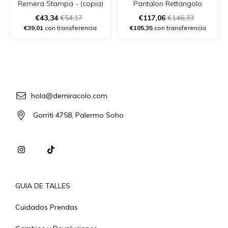
Remera Stampa - (copia)
Pantalon Rettangolo
€43,34
€54,17
€117,06
€146,33
€39,01
con transferencia
€105,35
con transferencia
hola@demiracolo.com
Gorriti 4758, Palermo Soho
GUIA DE TALLES
Cuidados Prendas