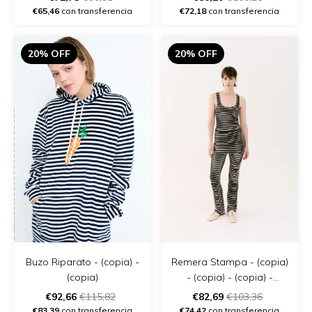
€65,46
con transferencia
€72,18
con transferencia
20% OFF
20% OFF
Buzo Riparato - (copia) -
Remera Stampa - (copia)
(copia)
- (copia) - (copia) -
(copia) - (copia) - (copia)
€92,66
€115,82
€82,69
€103,36
€83,39
con transferencia
€74,42
con transferencia