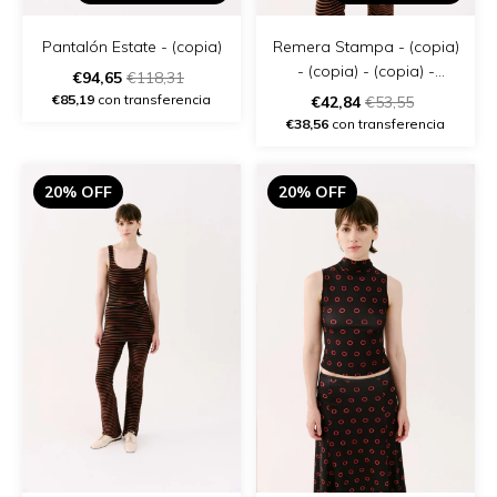
Pantalón Estate - (copia)
Remera Stampa - (copia)
- (copia) - (copia) -
€94,65
€118,31
(copia) - (copia) - (copia)
€85,19
con transferencia
€42,84
€53,55
€38,56
con transferencia
20% OFF
20% OFF