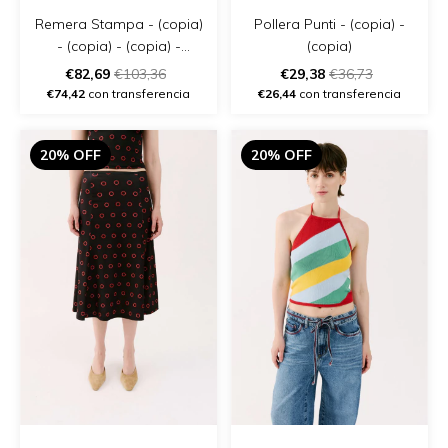
Remera Stampa - (copia)
Pollera Punti - (copia) -
- (copia) - (copia) -
(copia)
(copia) - (copia) - (copia)
€82,69
€103,36
€29,38
€36,73
- (copia)
€74,42
con transferencia
€26,44
con transferencia
20% OFF
20% OFF