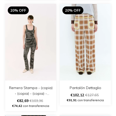
20% OFF
20% OFF
Remera Stampa - (copia)
Pantalón Dettaglio
- (copia) - (copia) -
€102,12
€127,65
(copia) - (copia) - (copia)
€91,91
con transferencia
€82,69
€103,36
€74,42
con transferencia