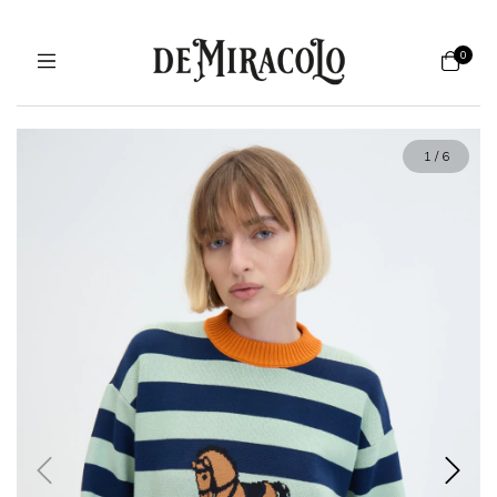
0
1
/
6