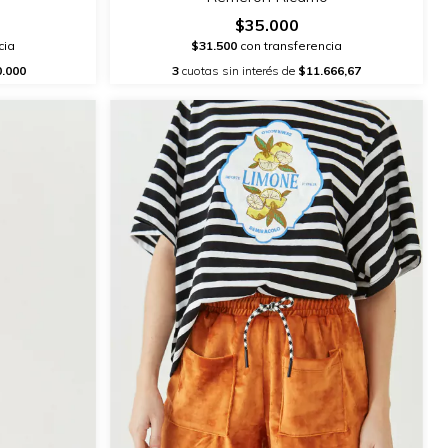
$35.000
cia
$31.500
con transferencia
.000
3
cuotas sin interés de
$11.666,67