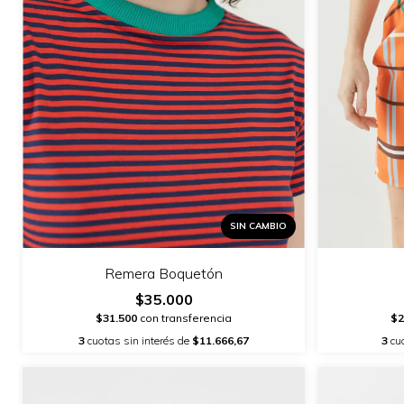
SIN CAMBIO
Remera Boquetón
$35.000
$31.500
con transferencia
$2
3
cuotas sin interés de
$11.666,67
3
cuo