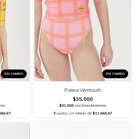
SIN CAMBIO
SIN CAMBIO
Polera Vermouth
$35.000
cia
$31.500
con transferencia
666,67
3
cuotas sin interés de
$11.666,67