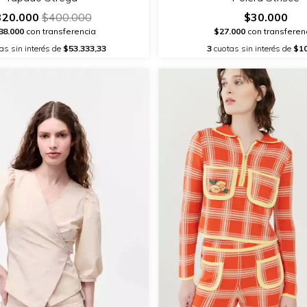
$30.000
320.000
$400.000
$27.000
con transferen
88.000
con transferencia
3
cuotas sin interés de
$10
as sin interés de
$53.333,33