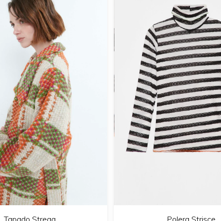
Polera Strisce
Tapado Strega