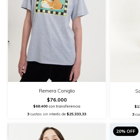
Remera Coniglio
Sa
$76.000
$68.400
con transferencia
$1
3
cuotas sin interés de
$25.333,33
3
cuo
20% OFF