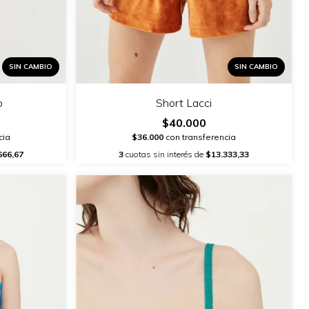
SIN CAMBIO
SIN CAMBIO
o
Short Lacci
$40.000
cia
$36.000
con transferencia
666,67
3
cuotas sin interés de
$13.333,33