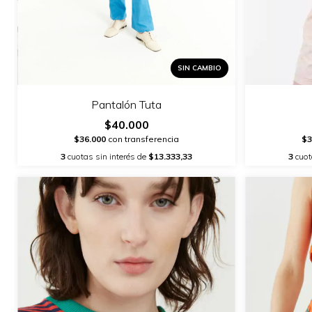
SIN CAMBIO
Pantalón Tuta
$40.000
$36.000
con transferencia
$3
3
cuotas sin interés de
$13.333,33
3
cuot