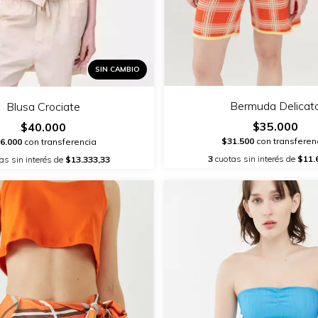
SIN CAMBIO
Bermuda Delicat
Blusa Crociate
$35.000
$40.000
$31.500
con transferen
6.000
con transferencia
3
cuotas sin interés de
$11.
as sin interés de
$13.333,33