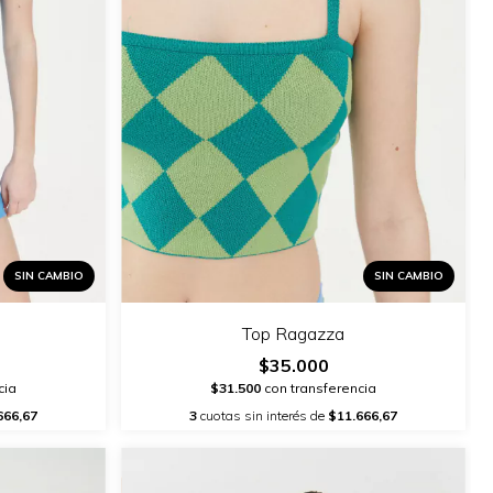
SIN CAMBIO
SIN CAMBIO
Top Ragazza
$35.000
cia
$31.500
con transferencia
666,67
3
cuotas sin interés de
$11.666,67