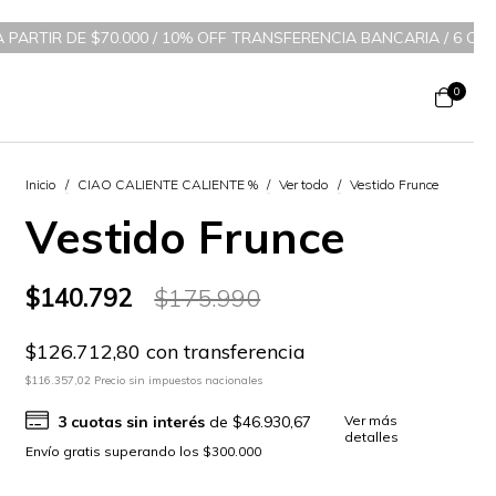
$70.000 / 10% OFF TRANSFERENCIA BANCARIA
/
6 CUOTAS SIN INTER
0
Inicio
/
CIAO CALIENTE CALIENTE %
/
Ver todo
/
Vestido Frunce
Vestido Frunce
$140.792
$175.990
$126.712,80 con transferencia
$116.357,02 Precio sin impuestos nacionales
3
cuotas sin interés
de
$46.930,67
Ver más
detalles