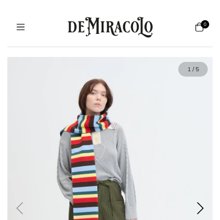
0
1
/
5