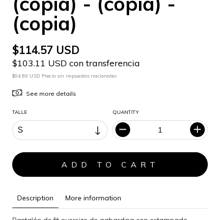
(copia) - (copia) -
(copia)
$114.57 USD
$103.11 USD con transferencia
$94.69 USD Precio sin impuestos nacionales
See more details
TALLE
QUANTITY
Description
More information
Pantalón de fit oversize de gabardina con estampado