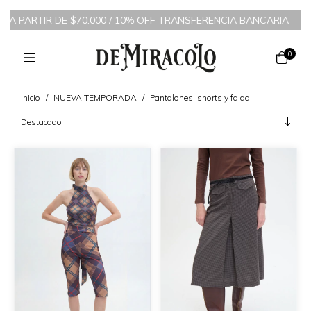
 PARTIR DE $70.000 / 10% OFF TRANSFERENCIA BANCARIA
/
6 CUO
0
Inicio
/
NUEVA TEMPORADA
/
Pantalones, shorts y falda