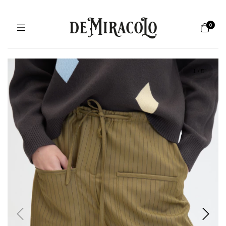
0
1
/
5