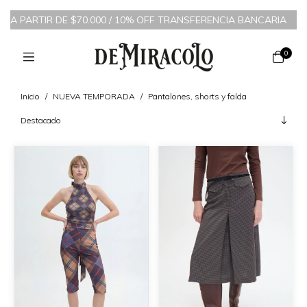
A PARTIR DE $70.000 / 10% OFF TRANSFERENCIA BANCARIA
/
6 CU
0
Inicio
/
NUEVA TEMPORADA
/
Pantalones, shorts y falda