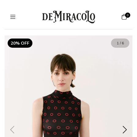
0
20% OFF
1
/
6