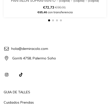
PANTALON SOPRAVVENTO - (copia) - (copia) - (copia)
€72,73
€90,91
€65,46
con transferencia
hola@demiracolo.com
Gorriti 4758, Palermo Soho
GUIA DE TALLES
Cuidados Prendas