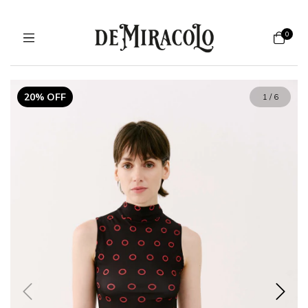
0
20% OFF
1
/
6