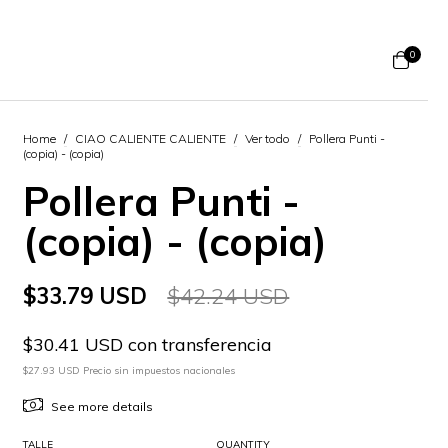
0
Home
/
CIAO CALIENTE CALIENTE
/
Ver todo
/
Pollera Punti -
(copia) - (copia)
Pollera Punti -
(copia) - (copia)
$33.79 USD
$42.24 USD
$30.41 USD con transferencia
$27.93 USD Precio sin impuestos nacionales
See more details
TALLE
QUANTITY