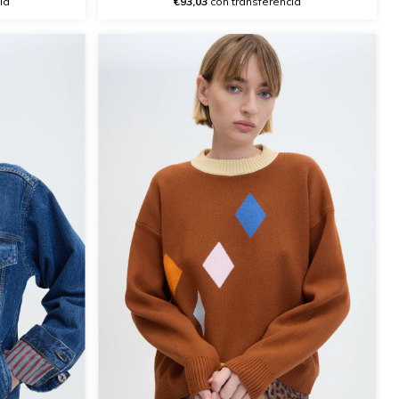
ia
€93,03
con transferencia