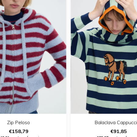
Zip Peloso
Balaclava Cappucc
€158,79
€91,85