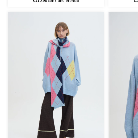
€110,96
con transferencia
€1