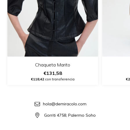
Chaqueta Marito
€131,58
€118,42
con transferencia
€2
hola@demiracolo.com
Gorriti 4758, Palermo Soho