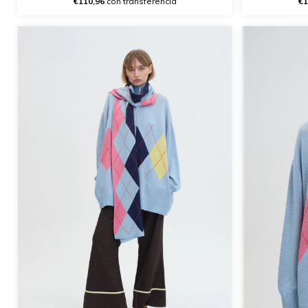
€110,96
con transferencia
€1