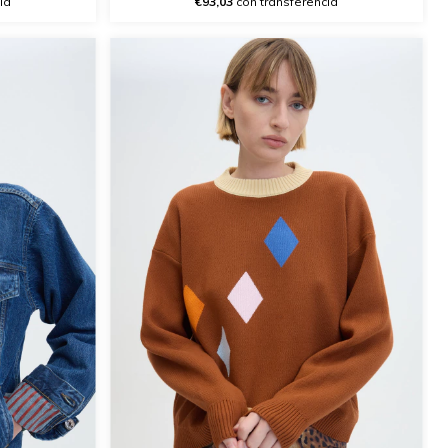
ia
€93,03
con transferencia