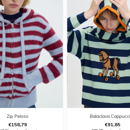
Zip Peloso
Balaclava Cappucc
€158,79
€91,85