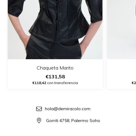
Chaqueta Marito
€131,58
€118,42
con transferencia
€2
hola@demiracolo.com
Gorriti 4758, Palermo Soho