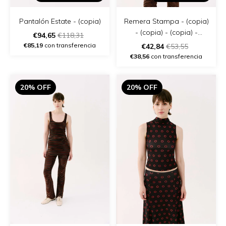
Pantalón Estate - (copia)
Remera Stampa - (copia)
- (copia) - (copia) -
€94,65
€118,31
(copia) - (copia) - (copia)
€85,19
con transferencia
€42,84
€53,55
€38,56
con transferencia
20% OFF
20% OFF