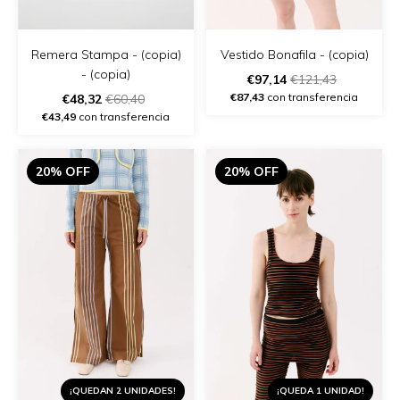
Vestido Bonafila - (copia)
Remera Stampa - (copia)
- (copia)
€97,14
€121,43
€87,43
con transferencia
€48,32
€60,40
€43,49
con transferencia
20% OFF
20% OFF
¡QUEDAN 2 UNIDADES!
¡QUEDA 1 UNIDAD!