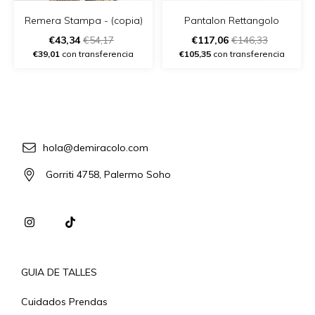
Remera Stampa - (copia)
Pantalon Rettangolo
€43,34
€54,17
€117,06
€146,33
€39,01
con transferencia
€105,35
con transferencia
hola@demiracolo.com
Gorriti 4758, Palermo Soho
GUIA DE TALLES
Cuidados Prendas