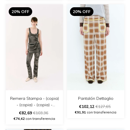
20% OFF
20% OFF
Remera Stampa - (copia)
Pantalón Dettaglio
- (copia) - (copia) -
€102,12
€127,65
(copia) - (copia) - (copia)
€91,91
con transferencia
€82,69
€103,36
€74,42
con transferencia