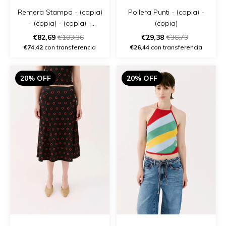
Remera Stampa - (copia)
Pollera Punti - (copia) -
- (copia) - (copia) -
(copia)
(copia) - (copia) - (copia)
€82,69
€103,36
€29,38
€36,73
- (copia)
€74,42
con transferencia
€26,44
con transferencia
20% OFF
20% OFF