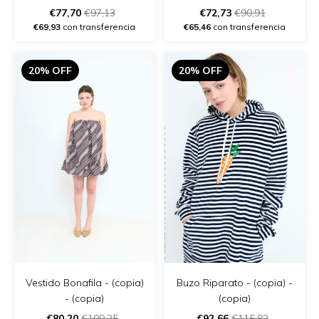
- (copia) - (copia)
€77,70
€97,13
€72,73
€90,91
€69,93
con transferencia
€65,46
con transferencia
20% OFF
20% OFF
Vestido Bonafila - (copia)
Buzo Riparato - (copia) -
- (copia)
(copia)
€80,20
€100,25
€92,66
€115,82