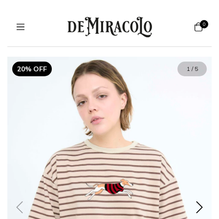
0
20% OFF
1
/
5