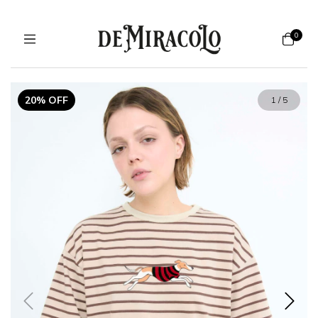
0
20% OFF
1
/
5