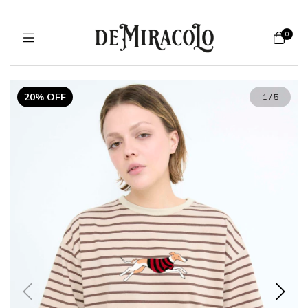
0
20% OFF
1
/
5