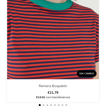
SIN CAMBIO
Remera Boquetón
€21,79
€19,61
con transferencia