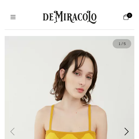
0
1
/
5