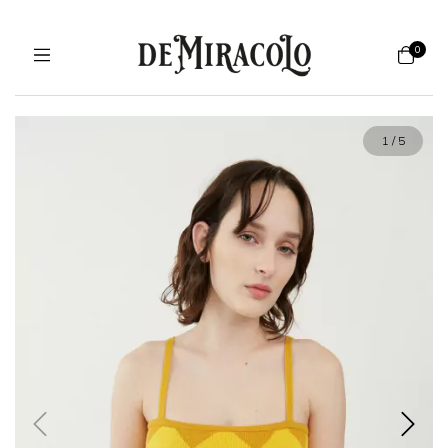
0
1
/
5