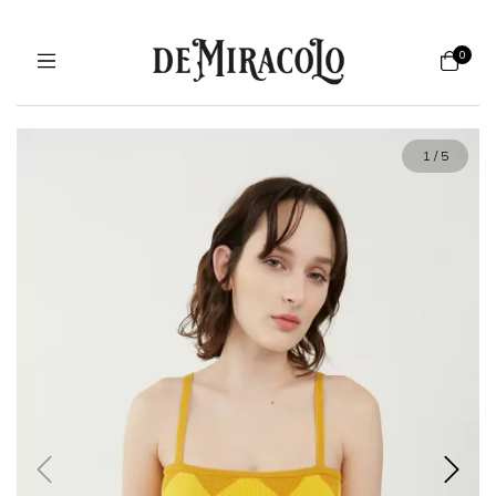
0
1
/
5