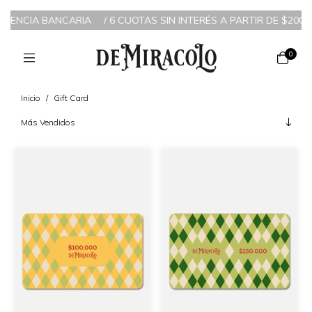
FERENCIA BANCARIA
/
6 CUOTAS SIN INTERÉS A PARTIR DE $200.0
0
Inicio
/
Gift Card