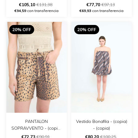
€105,10
€131,38
€77,70
€97,13
€94,59
con transferencia
€69,93
con transferencia
20% OFF
20% OFF
PANTALON
Vestido Bonafila - (copia)
SOPRAVVENTO - (copia)
- (copia)
- (copia) - (copia)
€72,73
€90,91
€80,20
€100,25