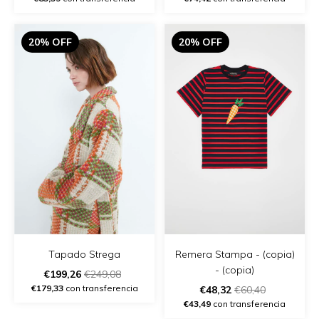
20% OFF
20% OFF
Remera Stampa - (copia)
Tapado Strega
- (copia)
€199,26
€249,08
€179,33
con transferencia
€48,32
€60,40
€43,49
con transferencia