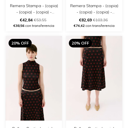
Remera Stampa - (copia)
Remera Stampa - (copia)
- (copia) - (copia) -
- (copia) - (copia) -
(copia) - (copia) - (copia)
(copia) - (copia) - (copia)
€42,84
€53,55
€82,69
€103,36
- (copia)
€38,56
con transferencia
€74,42
con transferencia
20% OFF
20% OFF