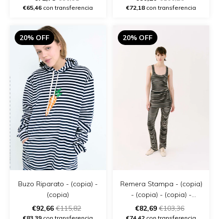
€65,46
con transferencia
€72,18
con transferencia
20% OFF
20% OFF
Buzo Riparato - (copia) -
Remera Stampa - (copia)
(copia)
- (copia) - (copia) -
(copia) - (copia) - (copia)
€92,66
€115,82
€82,69
€103,36
€83,39
con transferencia
€74,42
con transferencia