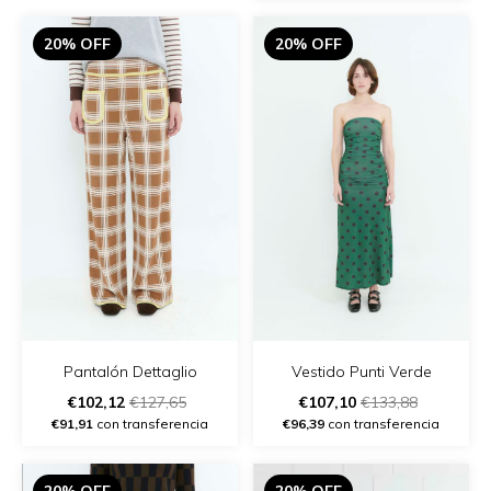
20% OFF
20% OFF
Pantalón Dettaglio
Vestido Punti Verde
€102,12
€127,65
€107,10
€133,88
€91,91
con transferencia
€96,39
con transferencia
20% OFF
20% OFF