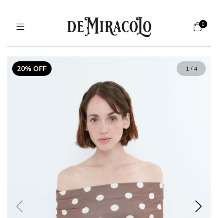
0
20% OFF
1
/
4