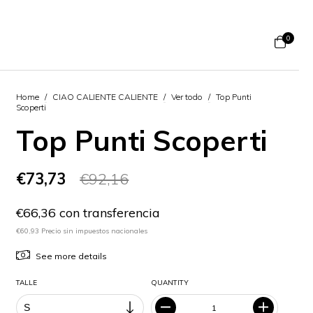
0
Home
/
CIAO CALIENTE CALIENTE
/
Ver todo
/
Top Punti
Scoperti
Top Punti Scoperti
€73,73
€92,16
€66,36 con transferencia
€60,93 Precio sin impuestos nacionales
See more details
TALLE
QUANTITY