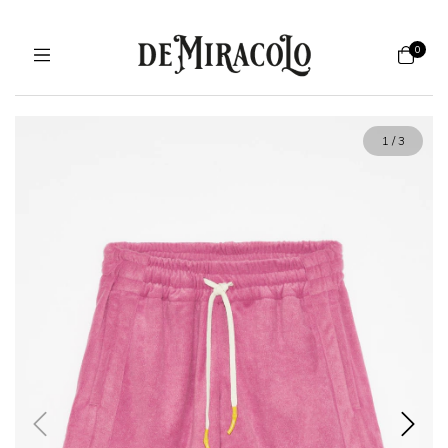
0
1
/
3