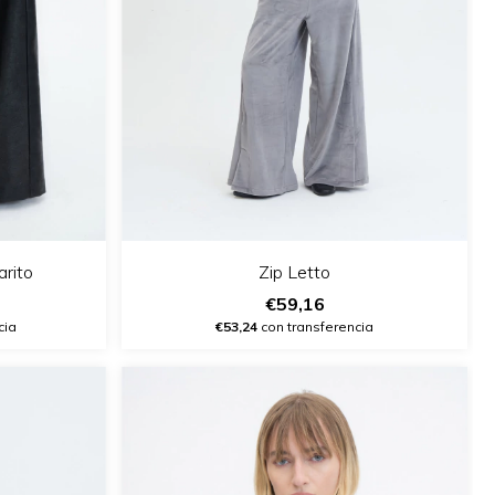
rito
Zip Letto
€59,16
cia
€53,24
con transferencia