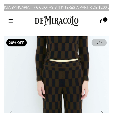
ENCIA BANCARIA
/
6 CUOTAS SIN INTERÉS A PARTIR DE $200.000 
0
20% OFF
1
/
7