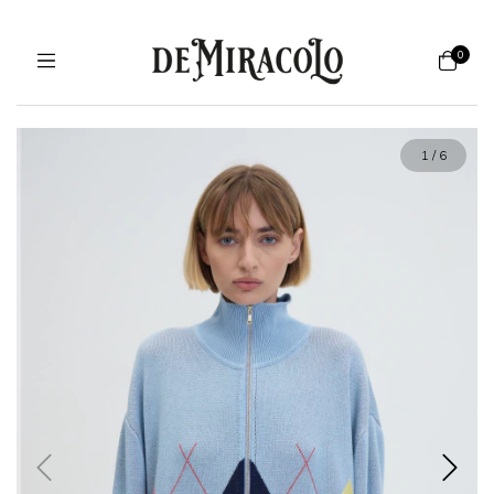
0
1
/
6